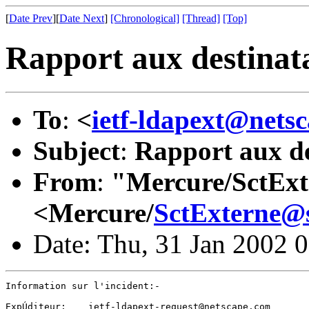
[
Date Prev
][
Date Next
]
[Chronological]
[Thread]
[Top]
Rapport aux destinat
To
:
<
ietf-ldapext@nets
Subject
:
Rapport aux de
From
:
"Mercure/SctExt
<Mercure/
SctExterne@s
Date: Thu, 31 Jan 2002 
Information sur l'incident:-

ExpÚditeur:    ietf-ldapext-request@netscape.com
