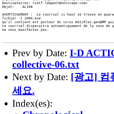
Destinataires: <ietf-ldapext@netscape.com>

Objet:    ALIGN

AVERTISSEMENT :  Le courriel ci-haut se trouve en quara
fichier  I 2000.exe

qu'il contient est porteur du virus W32/Klez.gen@MM qui
Ce courriel disparaitra automatiquement de la zone de q
ne vous manifestez pas.

Prev by Date:
I-D ACTIO
collective-06.txt
Next by Date:
[광고] 
세요.
Index(es):