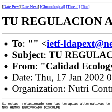
[
Date Prev
][
Date Next
]
[Chronological]
[Thread]
[Top]
TU REGULACION 
To
:
"" <
ietf-ldapext@n
Subject
:
TU REGULA
From
:
"Calidad Ecolog
Date: Thu, 17 Jan 2002 
Organization: Nutri Cont
Si estas  relacionado con las terapias alternativas te 
NOS HEMOS EQUIVOCADO DISCULPE.
