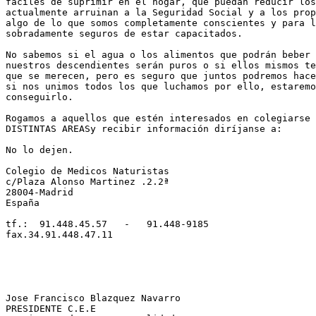
fáciles de suprimir en el hogar, que puedan reducir los
actualmente arruinan a la Seguridad Social y a los prop
algo de lo que somos completamente conscientes y para l
sobradamente seguros de estar capacitados.

No sabemos si el agua o los alimentos que podrán beber 
nuestros descendientes serán puros o si ellos mismos te
que se merecen, pero es seguro que juntos podremos hace
si nos unimos todos los que luchamos por ello, estaremo
conseguirlo.

Rogamos a aquellos que estén interesados en colegiarse 
DISTINTAS AREASy recibir información diríjanse a:

No lo dejen.

Colegio de Medicos Naturistas

c/Plaza Alonso Martinez .2.2ª

28004-Madrid

España

tf.:  91.448.45.57   -   91.448-9185

fax.34.91.448.47.11

Jose Francisco Blazquez Navarro

PRESIDENTE C.E.E
