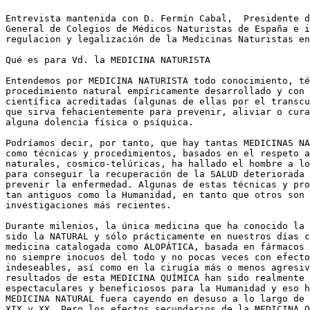
Entrevista mantenida con D. Fermín Cabal,  Presidente d
General de Colegios de Médicos Naturistas de España e i
regulacion y legalización de la Medicinas Naturistas en
Qué es para Vd. la MEDICINA NATURISTA

Entendemos por MEDICINA NATURISTA todo conocimiento, té
procedimiento natural empíricamente desarrollado y con 
científica acreditadas (algunas de ellas por el transcu
que sirva fehacientemente para prevenir, aliviar o cura
alguna dolencia física o psíquica. 

Podríamos decir, por tanto, que hay tantas MEDICINAS NA
como técnicas y procedimientos, basados en el respeto a
naturales, cosmico-telúricas, ha hallado el hombre a lo
para conseguir la recuperación de la SALUD deteriorada 
prevenir la enfermedad. Algunas de estas técnicas y pro
tan antiguos como la Humanidad, en tanto que otros son 
investigaciones más recientes.

Durante milenios, la única medicina que ha conocido la 
sido la NATURAL y sólo prácticamente en nuestros días c
medicina catalogada como ALOPÁTICA, basada en fármacos 
no siempre inocuos del todo y no pocas veces con efecto
indeseables, así como en la cirugía más o menos agresiv
resultados de esta MEDICINA QUÍMICA han sido realmente 

espectaculares y beneficiosos para la Humanidad y eso h
MEDICINA NATURAL fuera cayendo en desuso a lo largo de 
XIX y XX. Pero los efectos secundarios de la MEDICINA Q